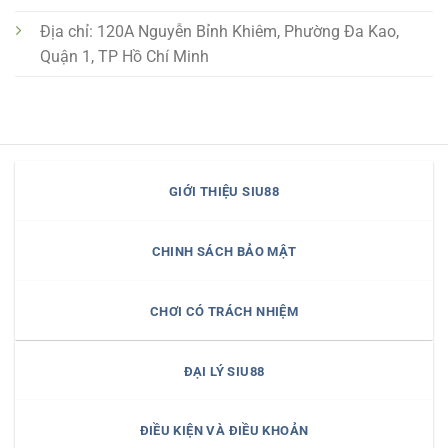
Địa chỉ: 120A Nguyễn Bỉnh Khiêm, Phường Đa Kao,
Quận 1, TP Hồ Chí Minh
GIỚI THIỆU SIU88
CHINH SÁCH BẢO MẬT
CHƠI CÓ TRÁCH NHIỆM
ĐẠI LÝ SIU88
ĐIỀU KIỆN VÀ ĐIỀU KHOẢN