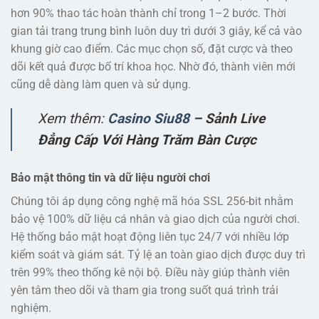
hơn 90% thao tác hoàn thành chỉ trong 1–2 bước. Thời
gian tải trang trung bình luôn duy trì dưới 3 giây, kể cả vào
khung giờ cao điểm. Các mục chọn số, đặt cược và theo
dõi kết quả được bố trí khoa học. Nhờ đó, thành viên mới
cũng dễ dàng làm quen và sử dụng.
Xem thêm:
Casino Siu88
– Sảnh Live
Đẳng Cấp Với Hàng Trăm Bàn Cược
Bảo mật thông tin và dữ liệu người chơi
Chúng tôi áp dụng công nghệ mã hóa SSL 256-bit nhằm
bảo vệ 100% dữ liệu cá nhân và giao dịch của người chơi.
Hệ thống bảo mật hoạt động liên tục 24/7 với nhiều lớp
kiểm soát và giám sát. Tỷ lệ an toàn giao dịch được duy trì
trên 99% theo thống kê nội bộ. Điều này giúp thành viên
yên tâm theo dõi và tham gia trong suốt quá trình trải
nghiệm.