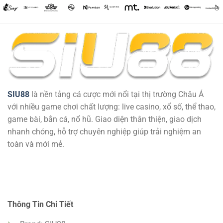
SIU88
là nền tảng cá cược mới nổi tại thị trường Châu Á
với nhiều game chơi chất lượng: live casino, xổ số, thể thao,
game bài, bắn cá, nổ hũ. Giao diện thân thiện, giao dịch
nhanh chóng, hỗ trợ chuyên nghiệp giúp trải nghiệm an
toàn và mới mẻ.
Thông Tin Chi Tiết