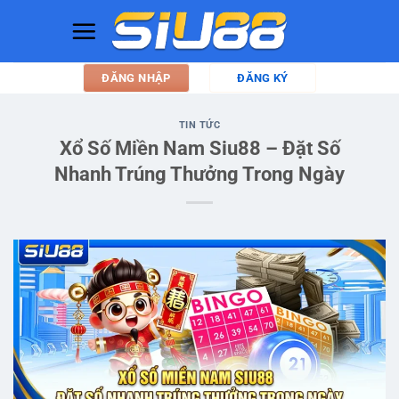
Chuyển
đến
nội
dung
ĐĂNG NHẬP
ĐĂNG KÝ
TIN TỨC
Xổ Số Miền Nam Siu88 – Đặt Số
Nhanh Trúng Thưởng Trong Ngày