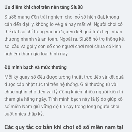
Ưu điểm khi chơi trên nền tảng Siu88
Siu88 mang đến trải nghiệm chơi xổ số hiện đại, không
cần đến đại lý, không lo vé giả hay mất vé. Người chơi có
thể đặt số chỉ trong vài bước, xem kết quả trực tiếp, nhận
thưởng nhanh và an toàn. Ngoài ra, Siu88 hỗ trợ thống kê,
soi cầu và gợi ý con số cho người chơi mới chưa có kinh
nghiệm tham gia loại hình này.
Độ minh bạch và mức thưởng
Mỗi kỳ quay số đều được tường thuật trực tiếp và kết quả
được cập nhật tức thì trên hệ thống. Giải thưởng từ vài
chục nghìn cho đến vài tỷ đồng khiến nhiều người kiên trì
tham gia hằng ngày. Tính minh bạch này là lý do giúp xổ
số miền Nam giữ vững độ tin cậy trong lòng người chơi
suốt nhiều thập kỷ.
Các quy tắc cơ bản khi chơi xổ số miền nam tại