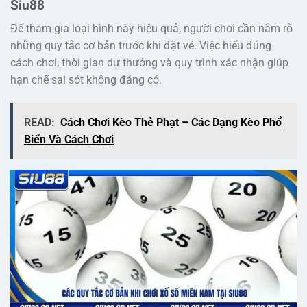
Siu88
Để tham gia loại hình này hiệu quả, người chơi cần nắm rõ
những quy tắc cơ bản trước khi đặt vé. Việc hiểu đúng
cách chơi, thời gian dự thưởng và quy trình xác nhận giúp
hạn chế sai sót không đáng có.
READ:
Cách Chơi Kèo Thẻ Phạt – Các Dạng Kèo Phổ
Biến Và Cách Chơi