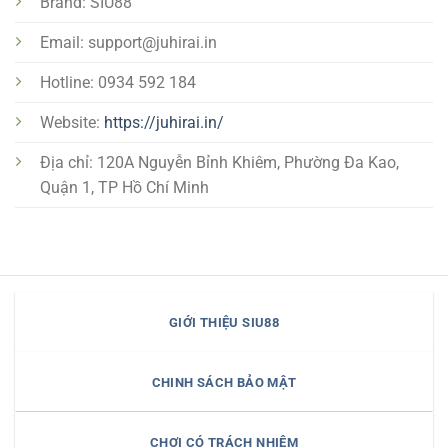
Brand:
SIU88
Email:
support@juhirai.in
Hotline: 0934 592 184
Website:
https://juhirai.in/
Địa chỉ: 120A Nguyễn Bỉnh Khiêm, Phường Đa Kao,
Quận 1, TP Hồ Chí Minh
GIỚI THIỆU SIU88
CHINH SÁCH BẢO MẬT
CHƠI CÓ TRÁCH NHIỆM