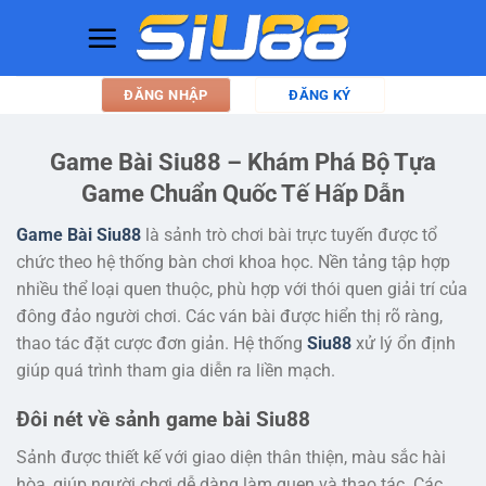
Chuyển
đến
nội
dung
ĐĂNG NHẬP
ĐĂNG KÝ
Game Bài Siu88 – Khám Phá Bộ Tựa
Game Chuẩn Quốc Tế Hấp Dẫn
Game Bài Siu88
là sảnh trò chơi bài trực tuyến được tổ
chức theo hệ thống bàn chơi khoa học. Nền tảng tập hợp
nhiều thể loại quen thuộc, phù hợp với thói quen giải trí của
đông đảo người chơi. Các ván bài được hiển thị rõ ràng,
thao tác đặt cược đơn giản. Hệ thống
Siu88
xử lý ổn định
giúp quá trình tham gia diễn ra liền mạch.
Đôi nét về sảnh game bài Siu88
Sảnh được thiết kế với giao diện thân thiện, màu sắc hài
hòa, giúp người chơi dễ dàng làm quen và thao tác. Các