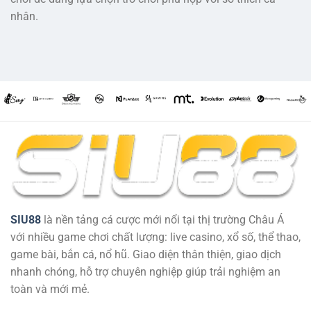
nhân.
SIU88
là nền tảng cá cược mới nổi tại thị trường Châu Á
với nhiều game chơi chất lượng: live casino, xổ số, thể thao,
game bài, bắn cá, nổ hũ. Giao diện thân thiện, giao dịch
nhanh chóng, hỗ trợ chuyên nghiệp giúp trải nghiệm an
toàn và mới mẻ.