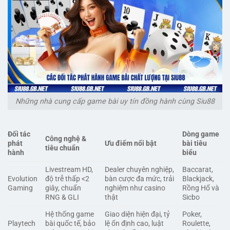
Những nhà cung cấp game bài uy tín đồng hành cùng Siu88
Đối tác
Dòng game
Công nghệ &
phát
Ưu điểm nổi bật
bài tiêu
tiêu chuẩn
hành
biểu
Livestream HD,
Dealer chuyên nghiệp,
Baccarat,
Evolution
độ trễ thấp <2
bàn cược đa mức, trải
Blackjack,
Gaming
giây, chuẩn
nghiệm như casino
Rồng Hổ và
RNG & GLI
thật
Sicbo
Hệ thống game
Giao diện hiện đại, tỷ
Poker,
Playtech
bài quốc tế, bảo
lệ ổn định cao, luật
Roulette,